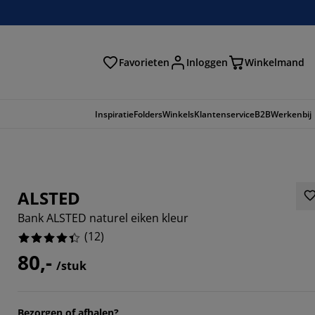
Favorieten
Inloggen
Winkelmand
n
Inspiratie
Folders
Winkels
Klantenservice
B2B
Werkenbij
ALSTED
Bank ALSTED naturel eiken kleur
(
12
)
80,-
/stuk
6667%
Bezorgen of afhalen?