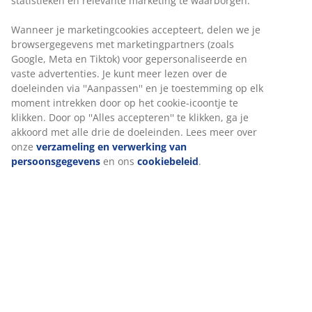
MATRASGARANTIE
statistieken en relevante marketing te waarborgen.
25 jaar garantie op onze GOLD matrassen.
Wanneer je marketingcookies accepteert, delen we je
browsergegevens met marketingpartners (zoals
Google, Meta en Tiktok) voor gepersonaliseerde en
vaste advertenties. Je kunt meer lezen over de
doeleinden via ''Aanpassen'' en je toestemming op elk
EVERYDAY LOW PRICE
moment intrekken door op het cookie-icoontje te
We hebben een grote variatie aan artikelen uitgekozen die
klikken. Door op ''Alles accepteren'' te klikken, ga je
elke dag een vaste lage prijs hebben.
akkoord met alle drie de doeleinden. Lees meer over
onze
verzameling en verwerking van
persoonsgegevens
en ons
cookiebeleid
.
Win een JYSK-cadeaukaart t.w.v. € 50,-
Schrijf je in voor onze nieuwsbrief en ontvang de
nieuwste aanbiedingen direct in je inbox. Je blijft ook
op de hoogte van winacties en het laatste nieuws. Als
je akkoord gaat met het ontvangen van communicatie,