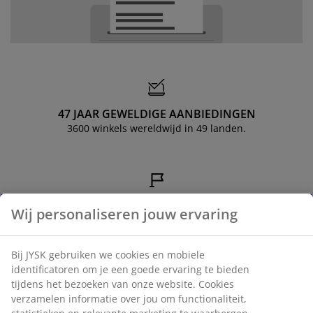
eubelonderhoud en accessoires
uitenverlichting
orgordijnen
oeslakens
edframes
rlichting
aamfolie
amperen
ledingkasten
edbodems
uishoud
ccessoires
laapkamermeubels
attenbodems
inderkamer
indermatrassen
assen en strijken
47 JAAR GEWELDIGE AANBIEDINGEN
3600 winkels wereldwijd in 49 landen.
inderbedden
SCANDINAVISCHE ROOTS
Wij personaliseren jouw ervaring
Wij zijn wereldwijd vertegenwoordigd met Scandinavische
roots.
Bij JYSK gebruiken we cookies en mobiele
identificatoren om je een goede ervaring te bieden
tijdens het bezoeken van onze website. Cookies
verzamelen informatie over jou om functionaliteit,