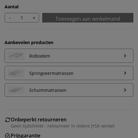
Aantal
-
+
Toevoegen aan winkelmand
Aanbevolen producten
Rolbodem
Springveermatrassen
Schuimmatrassen
Wij personaliseren jouw ervaring
Onbeperkt retourneren
Geen tijdslimiet - retourneer in iedere JYSK-winkel
Bij JYSK gebruiken we cookies en mobiele
identificatoren om je een goede ervaring te bieden
Prijsgarantie