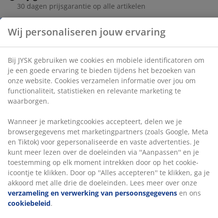
tijdens het bezoeken van onze website. Cookies
30 dagen prijsgarantie op alle artikelen
verzamelen informatie over jou om functionaliteit,
Flexibele bezorgopties
statistieken en relevante marketing te waarborgen.
Snelle en gemakkelijke bezorgopties naar keuze
Wanneer je marketingcookies accepteert, delen we je
browsergegevens met marketingpartners (zoals
Google, Meta en Tiktok) voor gepersonaliseerde en
Deco fineer. Met opbergruimte. Geschikt voor box-,
vaste advertenties. Je kunt meer lezen over de
spring- en schuimmatrassen van 90x200 cm. Excl.
doeleinden via ''Aanpassen'' en je toestemming op elk
bodem en matras. B95 x L205 x H91 cm
moment intrekken door op het cookie-icoontje te
klikken. Door op ''Alles accepteren'' te klikken, ga je
Artikelnummer: 3670478
akkoord met alle drie de doeleinden. Lees meer over
onze
verzameling en verwerking van
Montage-instructies
persoonsgegevens
en ons
cookiebeleid
.
Specificaties
Beoordelingen