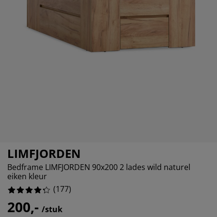
eubelonderhoud en accessoires
uitenverlichting
orgordijnen
oeslakens
edframes
rlichting
%
aamfolie
amperen
ledingkasten
edbodems
uishoud
ccessoires
laapkamermeubels
attenbodems
inderkamer
indermatrassen
assen en strijken
inderbedden
LIMFJORDEN
Bedframe LIMFJORDEN 90x200 2 lades wild naturel
eiken kleur
(
177
)
200,-
/stuk