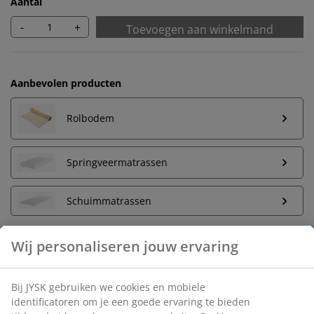
Aantal
-
+
Toevoegen aan winkelmand
Aanbevolen producten
Rolbodem
Springveermatrassen
Schuimmatrassen
Onbeperkt retourneren
Geen tijdslimiet - retourneer in iedere JYSK-winkel
Prijsgarantie