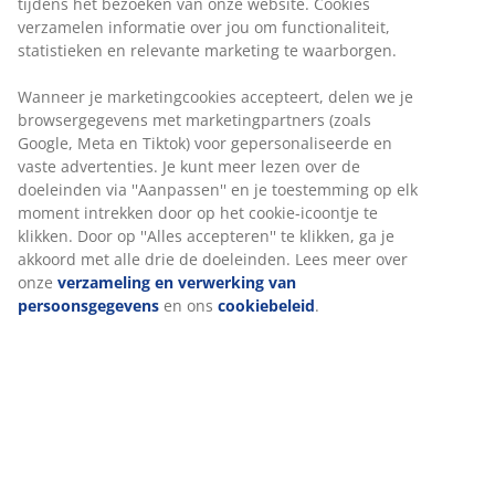
30 dagen prijsgarantie op alle artikelen
Flexibele bezorgopties
Snelle en gemakkelijke bezorgopties naar keuze
Deco fineer. Met opbergruimte. Geschikt voor box-,
spring- en schuimmatrassen van 160x200 cm. Excl.
lattenbodem en matrassen. B165 x L205 x H91 cm
Artikelnummer: 3670465
Montage-instructies
Specificaties
Beoordelingen