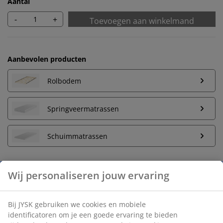
Aantal
-
+
Toevoegen aan winkelmand
Aanbevolen producten
Rolbodem
Springveermatrassen
Schuimmatrassen
Wij personaliseren jouw ervaring
Onbeperkt retourneren
Geen tijdslimiet - retourneer in iedere JYSK-winkel
Bij JYSK gebruiken we cookies en mobiele
Prijsgarantie
identificatoren om je een goede ervaring te bieden
30 dagen prijsgarantie op alle artikelen