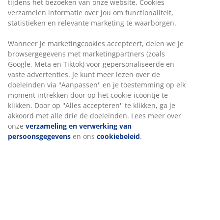
tijdens het bezoeken van onze website. Cookies
Flexibele bezorgopties
verzamelen informatie over jou om functionaliteit,
Snelle en gemakkelijke bezorgopties naar keuze
statistieken en relevante marketing te waarborgen.
Wanneer je marketingcookies accepteert, delen we je
browsergegevens met marketingpartners (zoals
Stof en massief hout. Geschikt voor box-, springveer-
Google, Meta en Tiktok) voor gepersonaliseerde en
vaste advertenties. Je kunt meer lezen over de
en schuimmatrassen van 90x200 cm. Excl. lattenbodem
doeleinden via ''Aanpassen'' en je toestemming op elk
en matrassen. B104 x L216 x H101 cm
moment intrekken door op het cookie-icoontje te
klikken. Door op ''Alles accepteren'' te klikken, ga je
Artikelnummer: 3640354
akkoord met alle drie de doeleinden. Lees meer over
onze
verzameling en verwerking van
Montage-instructies
persoonsgegevens
en ons
cookiebeleid
.
Specificaties
Beoordelingen