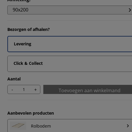
7318%
90x200
561%
Bezorgen of afhalen?
1707%
Levering
Click & Collect
Aantal
-
+
Toevoegen aan winkelmand
Aanbevolen producten
Rolbodem