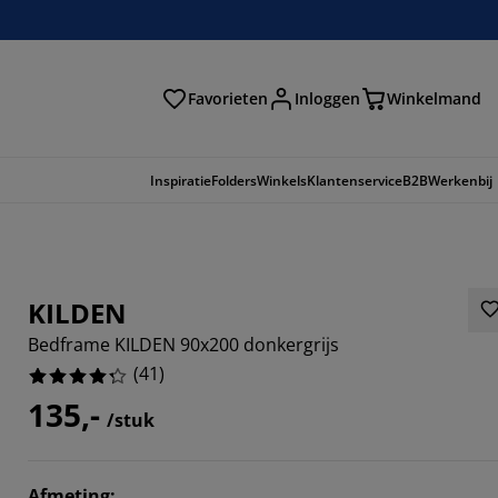
Favorieten
Inloggen
Winkelmand
n
Inspiratie
Folders
Winkels
Klantenservice
B2B
Werkenbij
KILDEN
Bedframe KILDEN 90x200 donkergrijs
(
41
)
135,-
/stuk
8537%
Afmeting
: