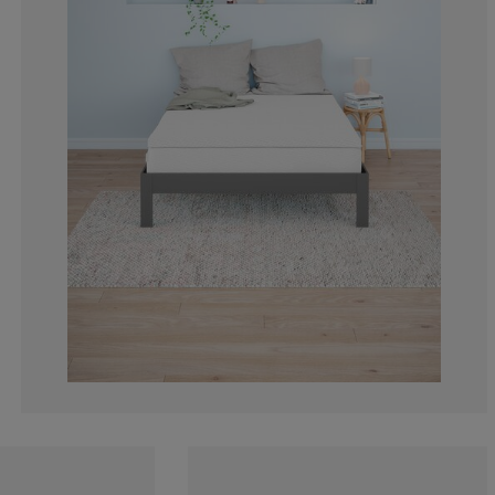
17.07317073170
9.75609756097
0%
7.31707317073